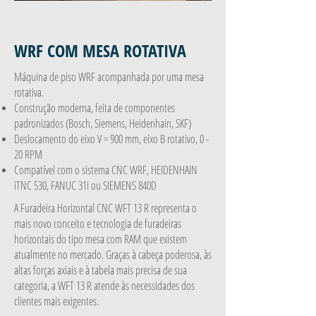
WRF COM MESA ROTATIVA
Máquina de piso WRF acompanhada por uma mesa
rotativa.
Construção moderna, feita de componentes
padronizados (Bosch, Siemens, Heidenhain, SKF)
Deslocamento do eixo V = 900 mm, eixo B rotativo, 0 -
20 RPM
Compatível com o sistema CNC WRF, HEIDENHAIN
iTNC 530, FANUC 31i ou SIEMENS 840D
A Furadeira Horizontal CNC WFT 13 R representa o
mais novo conceito e tecnologia de furadeiras
horizontais do tipo mesa com RAM que existem
atualmente no mercado. Graças à cabeça poderosa, às
altas forças axiais e à tabela mais precisa de sua
categoria, a WFT 13 R atende às necessidades dos
clientes mais exigentes.