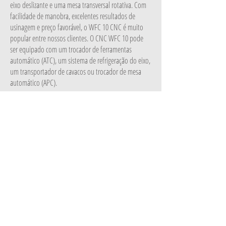
eixo deslizante e uma mesa transversal rotativa. Com
facilidade de manobra, excelentes resultados de
usinagem e preço favorável, o WFC 10 CNC é muito
popular entre nossos clientes. O CNC WFC 10 pode
ser equipado com um trocador de ferramentas
automático (ATC), um sistema de refrigeração do eixo,
um transportador de cavacos ou trocador de mesa
automático (APC).
MOINHO WRF
MANDRINADO
R HORIZONTAL
DE CHÃO CNC
A furadeira horizontal CNC WRF Mill representa o
mais novo conceito e tecnologia de furadeiras
horizontais de piso que existem atualmente no
mercado global.