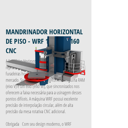
MANDRINADOR HORIZONTAL
DE PISO - WRF 130/150/160
CNC
A Furadeira Horizontal CNC WRF 130/150/160
representa o mais novo conceito e tecnologia de
furadeiras horizontais de piso atualmente no
mercado. Sua cabeça poderosa consiste em uma RAM
(eixo V) e um eixo (eixo W), que sincronizados nos
oferecem a faixa necessária para a usinagem desses
pontos difíceis. A máquina WRF possui excelente
precisão de interpolação circular, além de alta
precisão da mesa rotativa CNC adicional.
Obrigada Com seu design moderno, o WRF