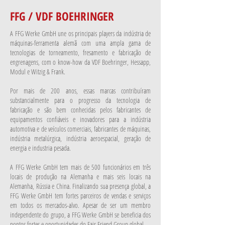
FFG / VDF BOEHRINGER
A FFG Werke GmbH une os principais players da indústria de
máquinas-ferramenta alemã com uma ampla gama de
tecnologias de torneamento, fresamento e fabricação de
engrenagens, com o know-how da VDF Boehringer, Hessapp,
Modul e Witzig & Frank.
Por mais de 200 anos, essas marcas contribuíram
substancialmente para o progresso da tecnologia de
fabricação e são bem conhecidas pelos fabricantes de
equipamentos confiáveis e inovadores para a indústria
automotiva e de veículos comerciais, fabricantes de máquinas,
indústria metalúrgica, indústria aeroespacial, geração de
energia e industria pesada.
A FFG Werke GmbH tem mais de 500 funcionários em três
locais de produção na Alemanha e mais seis locais na
Alemanha, Rússia e China. Finalizando sua presença global, a
FFG Werke GmbH tem fortes parceiros de vendas e serviços
em todos os mercados-alvo. Apesar de ser um membro
independente do grupo, a FFG Werke GmbH se beneficia dos
pontos fortes e oportunidades do Fair Friend Group global.